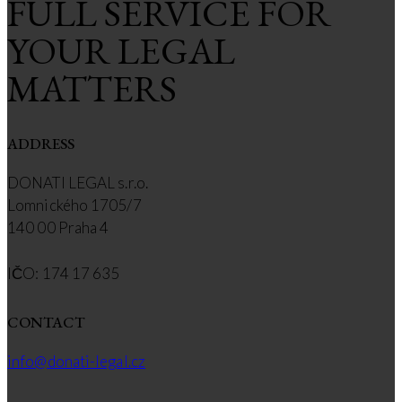
FULL SERVICE FOR
YOUR LEGAL
MATTERS
ADDRESS
DONATI LEGAL s.r.o.
Lomnického 1705/7
140 00 Praha 4
IČO: 174 17 635
CONTACT
info@donati-legal.cz