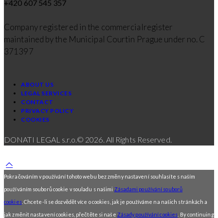
+420 607 545 357
Company registered in the commercialregister
maintained by the Municipal Courtin Prague under no. C
371397
ABOUT US
LEGAL SERVICES
CONTACT
PRIVACY POLICY
COOKIES
DONATI LEGAL s.r.o.© 2026. All Rights Reserved.
Pokračováním v používání tohoto webu bez změny nastavení souhlasíte s naším
používáním souborů cookie v souladu s našimi
Zásadami používání souborů
cookies
. Chcete-li se dozvědět více o cookies, jak je používáme na našich stránkách a
jak změnit nastavení cookies, přečtěte si naše
Zásady používání cookies
.
By continuing