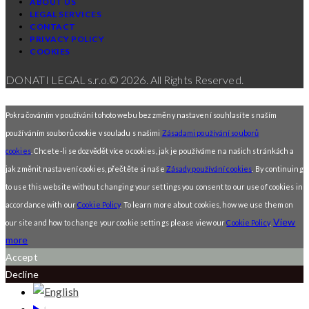
ABOUT US
LEGAL SERVICES
CONTACT
PRIVACY POLICY
COOKIES
DONATI LEGAL s.r.o.© 2026. All Rights Reserved.
Pokračováním v používání tohoto webu bez změny nastavení souhlasíte s naším
používáním souborů cookie v souladu s našimi
Zásadami používání souborů
cookies
. Chcete-li se dozvědět více o cookies, jak je používáme na našich stránkách a
jak změnit nastavení cookies, přečtěte si naše
Zásady používání cookies
.
By continuing
to use this website without changing your settings you consent to our use of cookies in
accordance with our
Cookie Policy
. To learn more about cookies, how we use them on
View
our site and how to change your cookie settings please view our
Cookie Policy
.
more
Accept
Decline