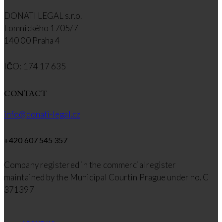
DONATI LEGAL s.r.o.
Lomnického 1705/7
140 00 Praha 4
IČO: 174 17 635
CONTACT
info@donati-legal.cz
+420 607 545 357
Company registered in the commercialregister
maintained by the Municipal Courtin Prague under no. C
371397