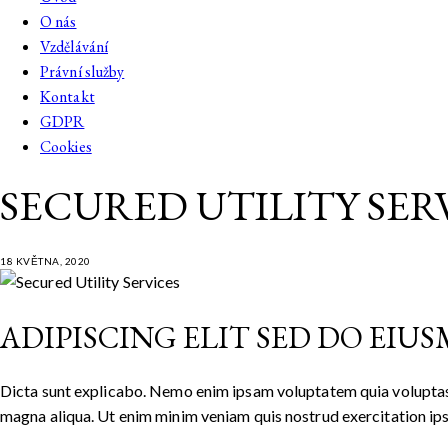
O nás
Vzdělávání
Právní služby
Kontakt
GDPR
Cookies
SECURED UTILITY SER
18 KVĚTNA, 2020
ADIPISCING ELIT SED DO EIU
Dicta sunt explicabo. Nemo enim ipsam voluptatem quia voluptas si
magna aliqua. Ut enim minim veniam quis nostrud exercitation i