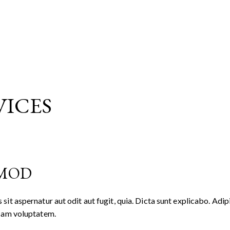
VICES
SMOD
t aspernatur aut odit aut fugit, quia. Dicta sunt explicabo. Adipi
psam voluptatem.