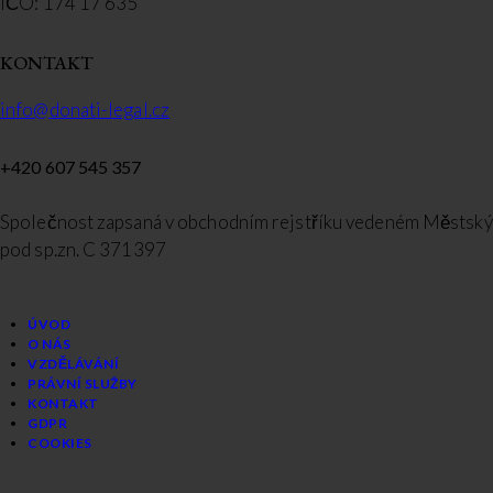
IČO: 174 17 635
KONTAKT
info@donati-legal.cz
+420 607 545 357
Společnost zapsaná v obchodním rejstříku vedeném Městsk
pod sp.zn. C 371397
ÚVOD
O NÁS
VZDĚLÁVÁNÍ
PRÁVNÍ SLUŽBY
KONTAKT
GDPR
COOKIES