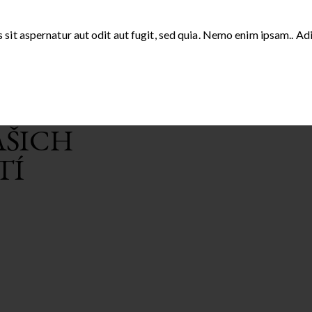
it aspernatur aut odit aut fugit, sed quia. Nemo enim ipsam.. Adi
AŠICH
TÍ