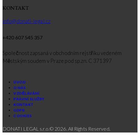
KONTAKT
info@donati-legal.cz
+420 607 545 357
Společnost zapsaná v obchodním rejstříku vedeném
Městským soudem v Praze pod sp.zn. C 371397
ÚVOD
O NÁS
VZDĚLÁVÁNÍ
PRÁVNÍ SLUŽBY
KONTAKT
GDPR
COOKIES
DONATI LEGAL s.r.o.© 2026. All Rights Reserved.