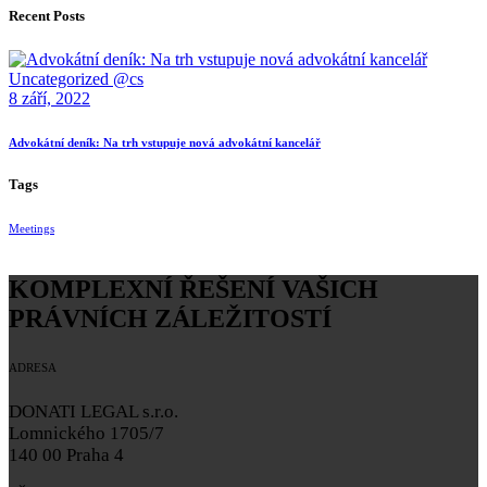
Recent Posts
Uncategorized @cs
8 září, 2022
Advokátní deník: Na trh vstupuje nová advokátní kancelář
Tags
Meetings
KOMPLEXNÍ ŘEŠENÍ VAŠICH
PRÁVNÍCH ZÁLEŽITOSTÍ
ADRESA
DONATI LEGAL s.r.o.
Lomnického 1705/7
140 00 Praha 4