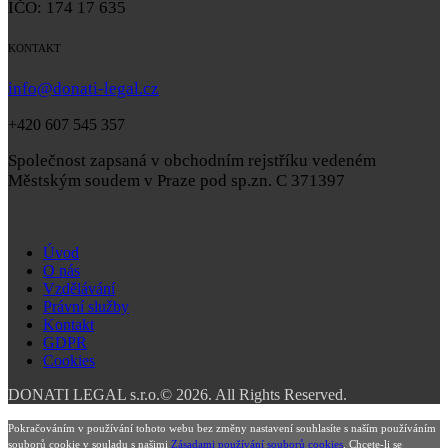
IČO: 174 17 635
KONTAKT
info@donati-legal.cz
+420 607 545 357
Společnost zapsaná v obchodním rejstříku vedeném
Městským soudem v Praze pod sp.zn. C 371397
Úvod
O nás
Vzdělávání
Právní služby
Kontakt
GDPR
Cookies
DONATI LEGAL s.r.o.© 2026. All Rights Reserved.
Pokračováním v používání tohoto webu bez změny nastavení souhlasíte s naším používáním
souborů cookie v souladu s našimi
Zásadami používání souborů cookies
. Chcete-li se