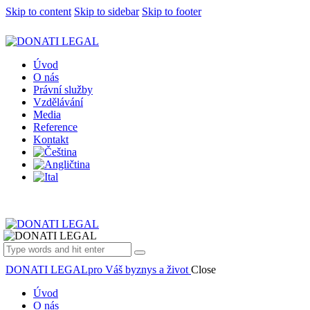
Skip to content
Skip to sidebar
Skip to footer
Úvod
O nás
Právní služby
Vzdělávání
Media
Reference
Kontakt
DONATI LEGAL
pro Váš byznys a život
Close
Úvod
O nás